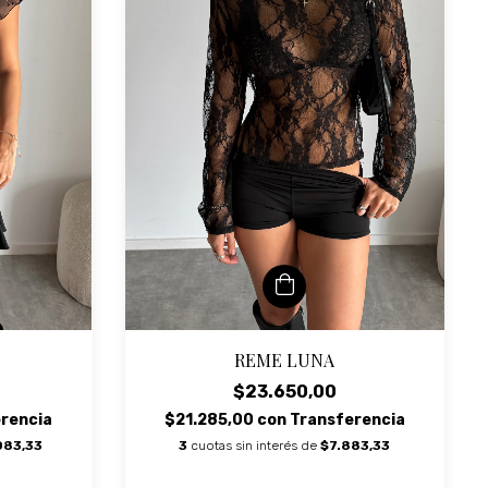
REME LUNA
$23.650,00
$21.285,00
con
Transferencia
rencia
3
cuotas sin interés de
$7.883,33
083,33