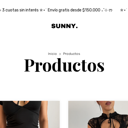
is desde $150.000 ₊˚⊹ ᰔ
✮⋆˙ 10% OFF con transferencia ⋆˙⟡ 3 cuot
Inicio
>
Productos
Productos