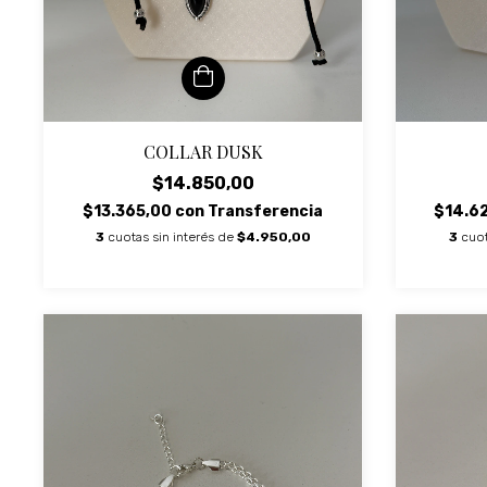
COLLAR DUSK
$14.850,00
$14.6
$13.365,00
con
Transferencia
3
cuot
3
cuotas sin interés de
$4.950,00