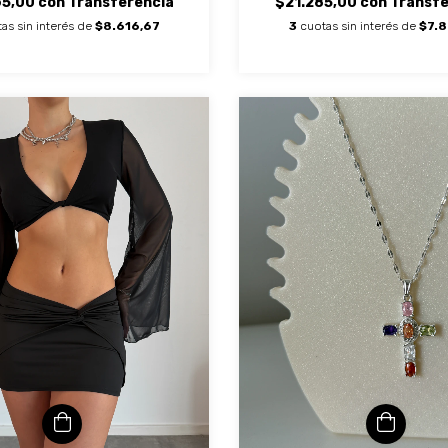
65,00
con
Transferencia
$21.285,00
con
Transfe
as sin interés de
$8.616,67
3
cuotas sin interés de
$7.8