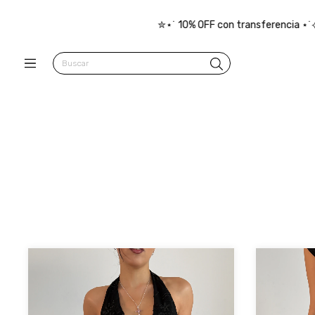
 10% OFF con transferencia ⋆˙⟡ 3 cuotas sin interés ✮⋆˙ Envío grat