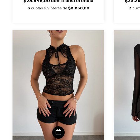
$23.2
$23.895,00
con
Transferencia
3
cuot
3
cuotas sin interés de
$8.850,00