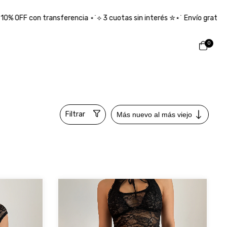
as sin interés ✮⋆˙ Envío gratis desde $150.000 ₊˚⊹ ᰔ
✮⋆˙ 10% OFF
0
Filtrar