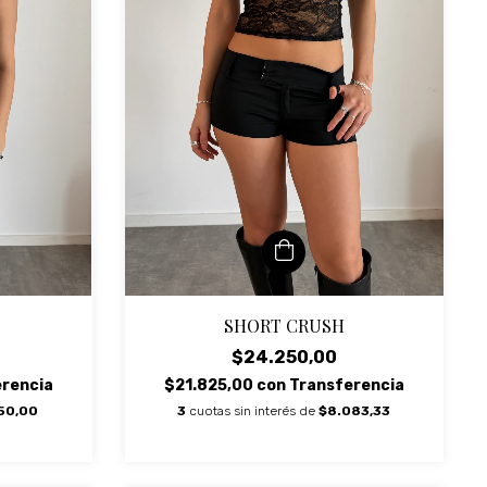
SHORT CRUSH
$24.250,00
$21.825,00
con
Transferencia
erencia
3
cuotas sin interés de
$8.083,33
50,00