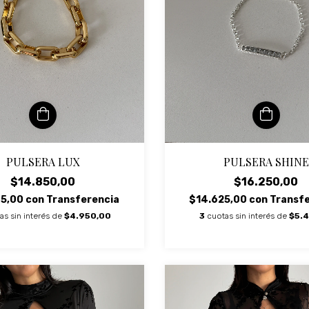
PULSERA LUX
PULSERA SHINE
$14.850,00
$16.250,00
65,00
con
Transferencia
$14.625,00
con
Transf
as sin interés de
$4.950,00
3
cuotas sin interés de
$5.4