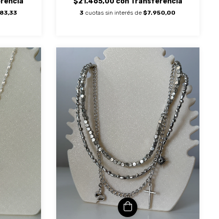
rencia
$21.465,00
con
Transferencia
83,33
3
cuotas sin interés de
$7.950,00