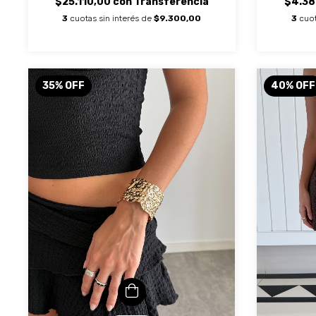
$4.38
$25.110,00
con
Transferencia
3
cuot
3
cuotas sin interés de
$9.300,00
35
%
OFF
40
%
OFF