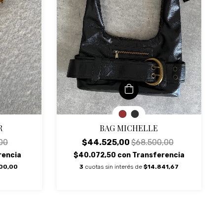
BAG MICHELLE
R
$44.525,00
$68.500,00
00
$40.072,50
con
Transferencia
rencia
3
cuotas sin interés de
$14.841,67
00,00