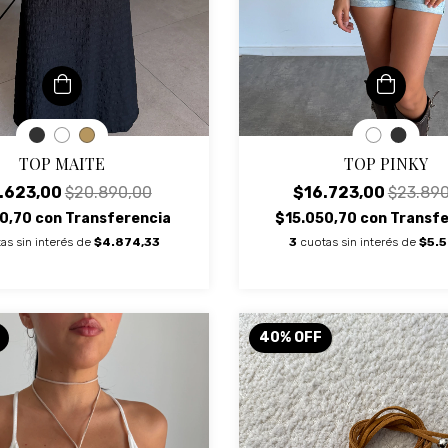
TOP MAITE
TOP PINKY
.623,00
$20.890,00
$16.723,00
$23.890
60,70
con
Transferencia
$15.050,70
con
Transfe
as sin interés de
$4.874,33
3
cuotas sin interés de
$5.5
40
%
OFF