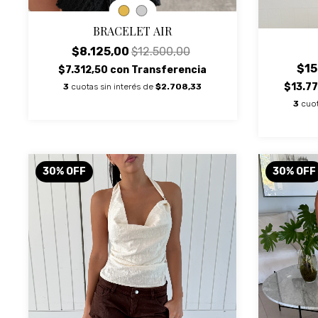
BRACELET AIR
$8.125,00
$12.500,00
$15
$7.312,50
con
Transferencia
$13.7
3
cuotas sin interés de
$2.708,33
3
cuot
30
%
OFF
30
%
OFF