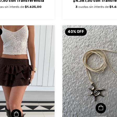
7,50
con
Transferencia
$4.387,50
con
Transfe
as sin interés de
$1.625,00
3
cuotas sin interés de
$1.6
40
%
OFF