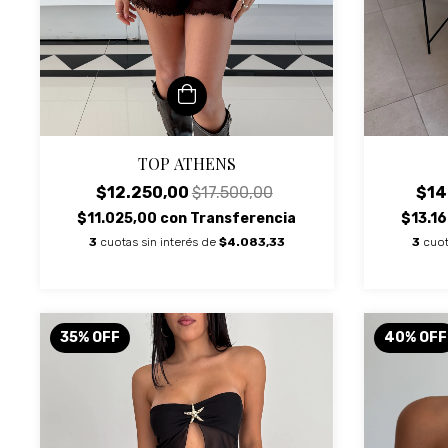
TOP ATHENS
$12.250,00
$17.500,00
$14
$11.025,00
con
Transferencia
$13.1
3
cuotas sin interés de
$4.083,33
3
cuot
35
%
OFF
40
%
OFF