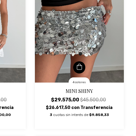
4 colores
MINI SHINY
,00
$29.575,00
$45.500,00
rencia
$26.617,50
con
Transferencia
00,00
3
cuotas sin interés de
$9.858,33