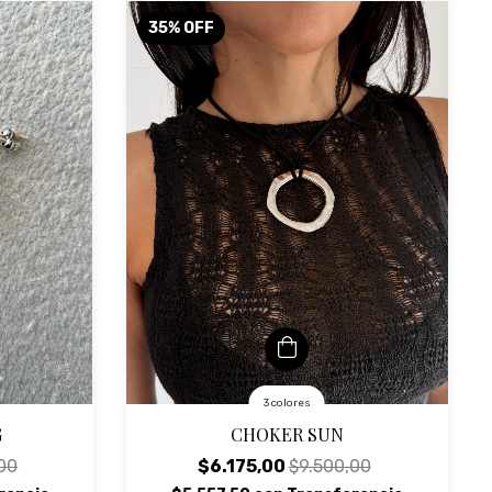
35
%
OFF
3 colores
G
CHOKER SUN
00
$6.175,00
$9.500,00