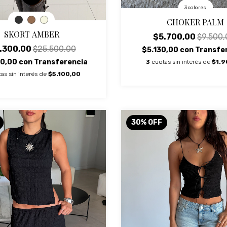
3 colores
CHOKER PALM
SKORT AMBER
$5.700,00
$9.500,
.300,00
$25.500,00
$5.130,00
con
Transfe
70,00
con
Transferencia
3
cuotas sin interés de
$1.9
as sin interés de
$5.100,00
30
%
OFF