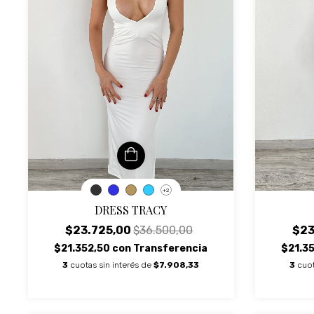
+2
DRESS TRACY
$23.725,00
$36.500,00
$23
$21.352,50
con
Transferencia
$21.3
3
cuotas sin interés de
$7.908,33
3
cuot