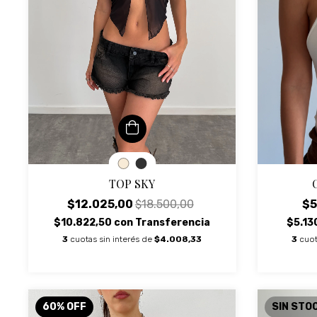
TOP SKY
$12.025,00
$18.500,00
$5
$10.822,50
con
Transferencia
$5.13
3
cuotas sin interés de
$4.008,33
3
cuot
60
%
OFF
SIN STO