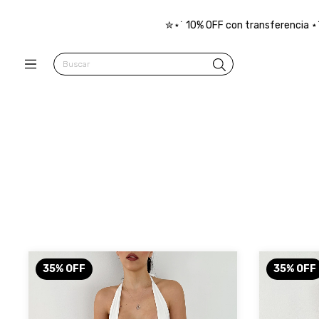
✮⋆˙ 10% OFF con transferencia ⋆˙⟡ 3 cuotas sin interés
35
%
OFF
35
%
OFF