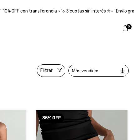
ncia ⋆˙⟡ 3 cuotas sin interés ✮⋆˙ Envío gratis desde $150.000 ₊˚⊹ ᰔ
0
Filtrar
35
%
OFF