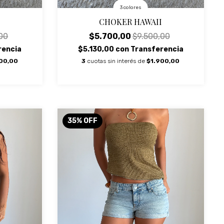
3 colores
CHOKER HAWAII
$5.700,00
$9.500,00
00
$5.130,00
con
Transferencia
rencia
3
cuotas sin interés de
$1.900,00
00,00
35
%
OFF