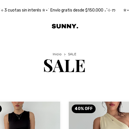
 ✮⋆˙ Envío gratis desde $150.000 ₊˚⊹ ᰔ
✮⋆˙ 10% OFF con transfere
Inicio
>
SALE
SALE
40
%
OFF