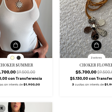
2 colores
CHOKER SUMMER
CHOKER FLOWE
.700,00
$9.500,00
$5.700,00
$9.500,
0,00
con
Transferencia
$5.130,00
con
Transfe
as sin interés de
$1.900,00
3
cuotas sin interés de
$1.9
CK