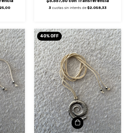
rencia
$5.557,50
con
Transferencia
25,00
3
cuotas sin interés de
$2.058,33
40
%
OFF