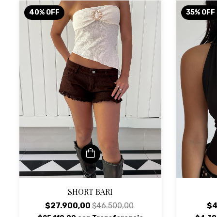
40
%
OFF
35
%
OFF
SHORT BARI
$4
$27.900,00
$46.500,00