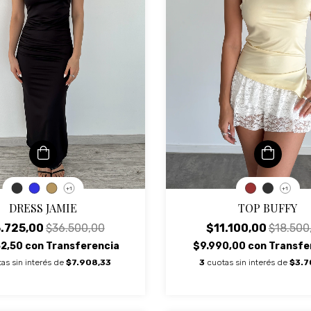
+1
+1
TOP BUFFY
DRESS JAMIE
$11.100,00
$18.500
.725,00
$36.500,00
$9.990,00
con
Transfe
52,50
con
Transferencia
3
cuotas sin interés de
$3.7
as sin interés de
$7.908,33