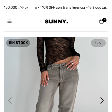
$150.000 ₊˚⊹ ᰔ
✮⋆˙ 10% OFF con transferencia ⋆˙⟡ 3 cuotas sin in
0
SIN STOCK
1
/
9