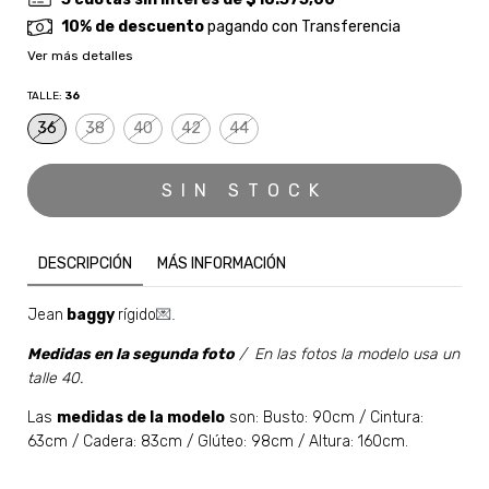
10% de descuento
pagando con Transferencia
Ver más detalles
TALLE:
36
36
38
40
42
44
DESCRIPCIÓN
MÁS INFORMACIÓN
Jean
baggy
rígido
💌.
Medidas en la
segunda
foto
/ En las fotos la modelo usa un
talle 40.
Las
medidas de la modelo
son: Busto: 90cm / Cintura:
63cm / Cadera: 83cm / Glúteo: 98cm / Altura: 160cm.