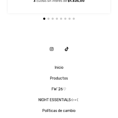
3
cuotas sin interés de
$1.625,00
Inicio
Productos
FW '26♡
NIGHT ESSENTIALS✩⋆☾
Políticas de cambio