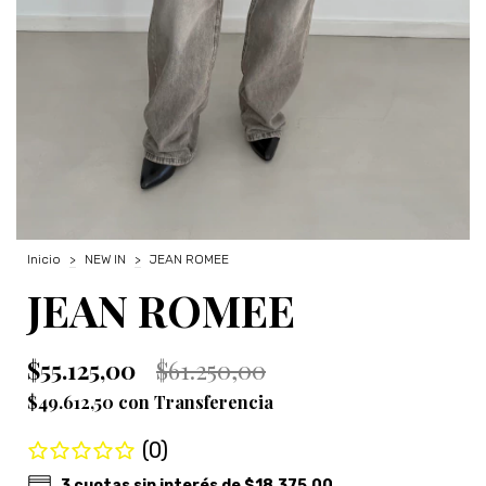
Inicio
>
NEW IN
>
JEAN ROMEE
JEAN ROMEE
$55.125,00
$61.250,00
$49.612,50
con
Transferencia
(0)
3
cuotas sin interés de
$18.375,00